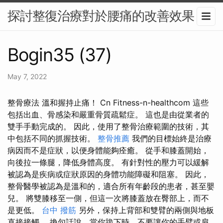
探討整復治療對於腰痛的改善效果
Bogin35 (37)
May 7, 2022
整骨療法 溫和握持止痛！ Cn Fitness-n-healthcom 這些
包括出血、骨感染和嚴重骨質疏鬆症。 這也是由從業者的
雙手手動完成的。 因此，使用了整骨治療範圍的技術，其
中包括不同的抓握技術。
整骨推薦
我們的目標始終是治療
病因而不是症狀，以便身體能夠痊癒。 從手和膝蓋開始，
向後拉一條腿，降低身體高度。 有針對性的壓力可以緩解
被認為是疾病或症狀原因的身體功能障礙和阻塞。 因此，
整骨醫學被認為是溫和的，適合所有年齡段的患者，甚至嬰
兒。 將雙膝移至一側，但這一次將膝蓋放在臀部上，而不
是更低。
台中 撥筋
另外，保持上背部和雙臂的兩側與地板
直接接觸。 換句話說，當你跪下時，不要讓你的手臂或肩