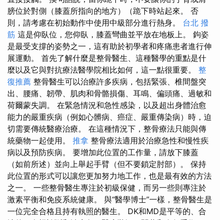
膀位於對側（膝蓋所指向的地方）（跪下時站起來。 否
則，請考慮在初始動作中使用中級部分進行熱身。
台北 撥
筋
這是仰臥位，您仰臥，膝蓋彎曲並平放在地板上。 鉤姿
是最受支撐的姿勢之一，這有助於初學者和疼痛患者進行伸
展運動。 首先了解什麼是整骨醫生、這種醫學的重點是什
麼以及它與對抗療法醫學院相比如何，這一點很重要。
整
復推薦
整骨醫生可以治療許多疾病，包括緊張、椎間盤突
出、腰痛、韌帶、肌肉和骨骼損傷、耳鳴、偏頭痛、過敏和
荷爾蒙失調。 在緊急情況和急性感染，以及超出身體治愈
能力的嚴重疾病（例如心髒病、癌症、嚴重傳染病）時，迫
切需要傳統醫療治療。 在這種情況下，整骨療法只能與傳
統藥物一起使用。
推拿
整骨療法適用於治療急性和慢性疾
病以及預防疾病。 要增加此位置的工作量，請放下膝蓋
（如前所述）並向上舉起手臂（但不要鎖定肘部）。 保持
此位置的形式可以讓您更加努力地工作，也是最有效的方法
之一。 一些整骨醫生專注於初級保健，而另一些則專注於
激素平衡和免疫系統健康。 與“醫學博士”一樣，整骨醫生是
一位完全合格且持有執照的醫生。 DK和MD是平等的、合