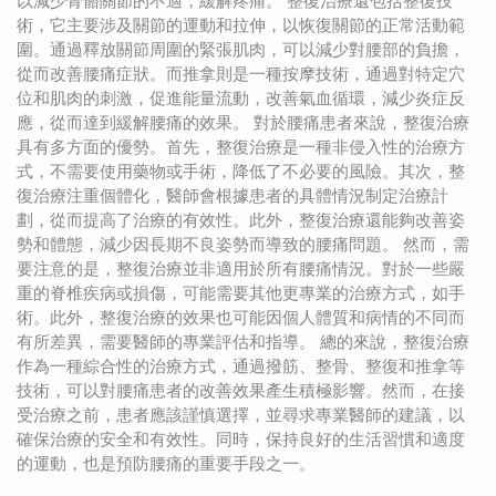
以減少骨骼關節的不適，緩解疼痛。 整復治療還包括整復技
術，它主要涉及關節的運動和拉伸，以恢復關節的正常活動範
圍。通過釋放關節周圍的緊張肌肉，可以減少對腰部的負擔，
從而改善腰痛症狀。而推拿則是一種按摩技術，通過對特定穴
位和肌肉的刺激，促進能量流動，改善氣血循環，減少炎症反
應，從而達到緩解腰痛的效果。 對於腰痛患者來說，整復治療
具有多方面的優勢。首先，整復治療是一種非侵入性的治療方
式，不需要使用藥物或手術，降低了不必要的風險。其次，整
復治療注重個體化，醫師會根據患者的具體情況制定治療計
劃，從而提高了治療的有效性。此外，整復治療還能夠改善姿
勢和體態，減少因長期不良姿勢而導致的腰痛問題。 然而，需
要注意的是，整復治療並非適用於所有腰痛情況。對於一些嚴
重的脊椎疾病或損傷，可能需要其他更專業的治療方式，如手
術。此外，整復治療的效果也可能因個人體質和病情的不同而
有所差異，需要醫師的專業評估和指導。 總的來說，整復治療
作為一種綜合性的治療方式，通過撥筋、整骨、整復和推拿等
技術，可以對腰痛患者的改善效果產生積極影響。然而，在接
受治療之前，患者應該謹慎選擇，並尋求專業醫師的建議，以
確保治療的安全和有效性。同時，保持良好的生活習慣和適度
的運動，也是預防腰痛的重要手段之一。