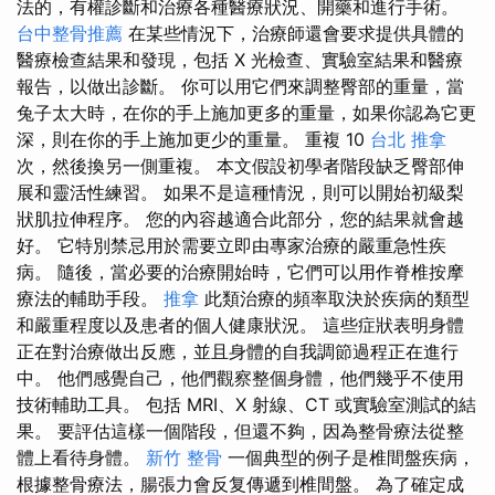
法的，有權診斷和治療各種醫療狀況、開藥和進行手術。
台中整骨推薦
在某些情況下，治療師還會要求提供具體的
醫療檢查結果和發現，包括 X 光檢查、實驗室結果和醫療
報告，以做出診斷。 你可以用它們來調整臀部的重量，當
兔子太大時，在你的手上施加更多的重量，如果你認為它更
深，則在你的手上施加更少的重量。 重複 10
台北 推拿
次，然後換另一側重複。 本文假設初學者階段缺乏臀部伸
展和靈活性練習。 如果不是這種情況，則可以開始初級梨
狀肌拉伸程序。 您的內容越適合此部分，您的結果就會越
好。 它特別禁忌用於需要立即由專家治療的嚴重急性疾
病。 隨後，當必要的治療開始時，它們可以用作脊椎按摩
療法的輔助手段。
推拿
此類治療的頻率取決於疾病的類型
和嚴重程度以及患者的個人健康狀況。 這些症狀表明身體
正在對治療做出反應，並且身體的自我調節過程正在進行
中。 他們感覺自己，他們觀察整個身體，他們幾乎不使用
技術輔助工具。 包括 MRI、X 射線、CT 或實驗室測試的結
果。 要評估這樣一個階段，但還不夠，因為整骨療法從整
體上看待身體。
新竹 整骨
一個典型的例子是椎間盤疾病，
根據整骨療法，腸張力會反复傳遞到椎間盤。 為了確定成